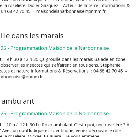
 la roselière. Didier Gazquez – Acteur de la terre Informations &
s 04 68 42 70 45 – maisondelanarbonnaise@pnrnm.fr
ille dans les marais
025
-
Programmation Maison de la Narbonnaise
let | 9 h 30 à 12 h 30 Ça grouille dans les marais Balade en zone
bserver les insectes qui s’affairent en tous sens. Stéphanie
ectes et nature Informations & Réservations : 04 68 42 70 45 –
arbonnaise@pnrnm.fr
o ambulant
025
-
Programmation Maison de la Narbonnaise
let | 10 h à 12 h 30 Le Rozo ambulant C’est quoi, une roselière ? À
? Avec un outil ludique et scientifique, venez découvrir le rôle
e la roselière. Mickaël Falguera – Je vous emmène