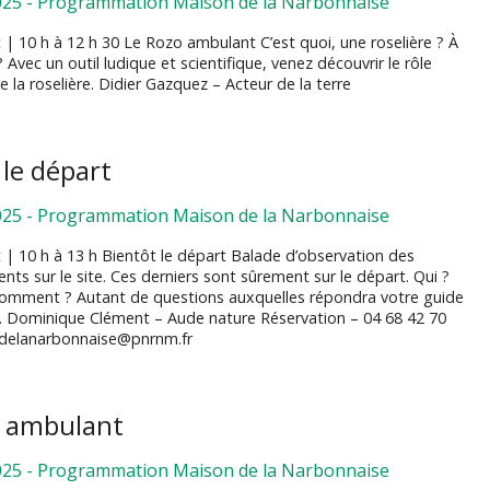
025
-
Programmation Maison de la Narbonnaise
 | 10 h à 12 h 30 Le Rozo ambulant C’est quoi, une roselière ? À
? Avec un outil ludique et scientifique, venez découvrir le rôle
 la roselière. Didier Gazquez – Acteur de la terre
 le départ
025
-
Programmation Maison de la Narbonnaise
t | 10 h à 13 h Bientôt le départ Balade d’observation des
nts sur le site. Ces derniers sont sûrement sur le départ. Qui ?
omment ? Autant de questions auxquelles répondra votre guide
. Dominique Clément – Aude nature Réservation – 04 68 42 70
delanarbonnaise@pnrnm.fr
o ambulant
025
-
Programmation Maison de la Narbonnaise