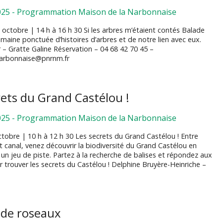
025
-
Programmation Maison de la Narbonnaise
octobre | 14 h à 16 h 30 Si les arbres m’étaient contés Balade
maine ponctuée d’histoires d’arbres et de notre lien avec eux.
er – Gratte Galine Réservation – 04 68 42 70 45 –
arbonnaise@pnrnm.fr
rets du Grand Castélou !
025
-
Programmation Maison de la Narbonnaise
tobre | 10 h à 12 h 30 Les secrets du Grand Castélou ! Entre
t canal, venez découvrir la biodiversité du Grand Castélou en
 un jeu de piste. Partez à la recherche de balises et répondez aux
 trouver les secrets du Castélou ! Delphine Bruyère-Heinriche –
 de roseaux