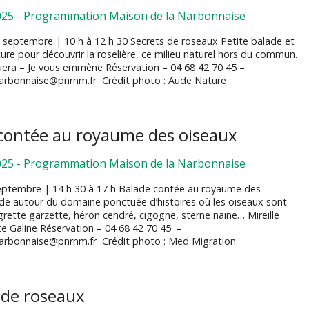
025
-
Programmation Maison de la Narbonnaise
septembre | 10 h à 12 h 30 Secrets de roseaux Petite balade et
ure pour découvrir la roselière, ce milieu naturel hors du commun.
uera – Je vous emmène Réservation – 04 68 42 70 45 –
arbonnaise@pnrnm.fr Crédit photo : Aude Nature
contée au royaume des oiseaux
025
-
Programmation Maison de la Narbonnaise
ptembre | 14 h 30 à 17 h Balade contée au royaume des
de autour du domaine ponctuée d’histoires où les oiseaux sont
igrette garzette, héron cendré, cigogne, sterne naine… Mireille
tte Galine Réservation – 04 68 42 70 45 –
arbonnaise@pnrnm.fr Crédit photo : Med Migration
 de roseaux