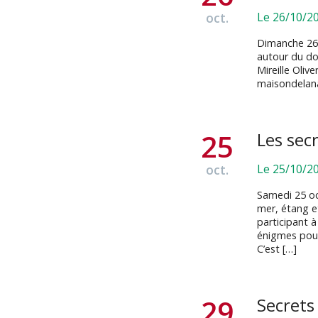
oct.
Le 26/10/2
Dimanche 26 
autour du do
Mireille Oliv
maisondelan
25
Les sec
oct.
Le 25/10/2
Samedi 25 oc
mer, étang e
participant à
énigmes pour
C’est […]
29
Secrets