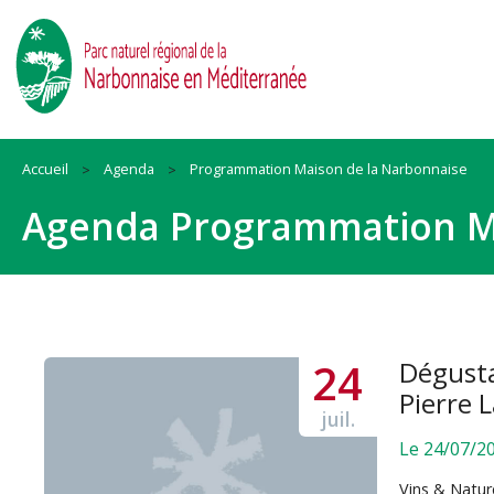
Accueil
Agenda
Programmation Maison de la Narbonnaise
Birdwatching Narbonnaise
Agenda Programmation Ma
Birdwatching Narbonnaise (EN)
24
Dégusta
Pierre 
juil.
Le 24/07/2
Vins & Nature