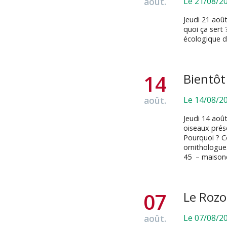
août.
Le 21/08/2
Jeudi 21 août
quoi ça sert 
écologique de
14
Bientôt
août.
Le 14/08/2
Jeudi 14 aoû
oiseaux prése
Pourquoi ? C
ornithologue
45 – maison
07
Le Roz
août.
Le 07/08/2