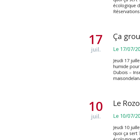
écologique de
Réservation
17
Ça grou
juil.
Le 17/07/2
Jeudi 17 juil
humide pour o
Dubois – Ins
maisondelan
10
Le Roz
juil.
Le 10/07/2
Jeudi 10 juil
quoi ça sert 
écologique d