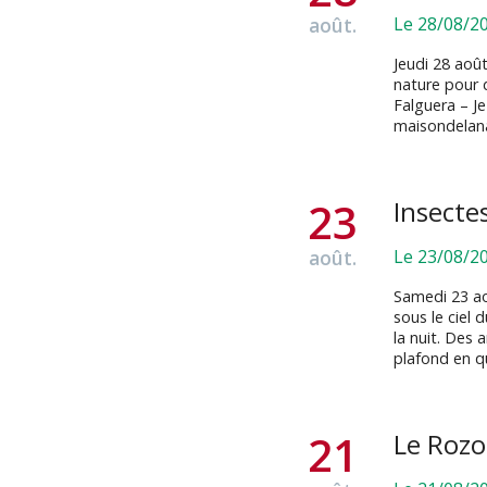
août.
Le 28/08/2
Jeudi 28 aoû
nature pour d
Falguera – J
maisondelan
23
Insectes
août.
Le 23/08/2
Samedi 23 ao
sous le ciel 
la nuit. Des 
plafond en q
21
Le Roz