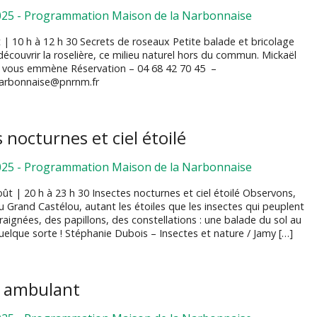
025
-
Programmation Maison de la Narbonnaise
t | 10 h à 12 h 30 Secrets de roseaux Petite balade et bricolage
écouvrir la roselière, ce milieu naturel hors du commun. Mickaël
e vous emmène Réservation – 04 68 42 70 45 –
arbonnaise@pnrnm.fr
 nocturnes et ciel étoilé
025
-
Programmation Maison de la Narbonnaise
ût | 20 h à 23 h 30 Insectes nocturnes et ciel étoilé Observons,
du Grand Castélou, autant les étoiles que les insectes qui peuplent
araignées, des papillons, des constellations : une balade du sol au
uelque sorte ! Stéphanie Dubois – Insectes et nature / Jamy […]
o ambulant