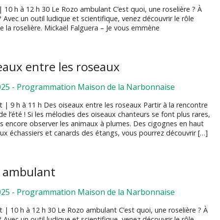
| 10 h à 12 h 30 Le Rozo ambulant C’est quoi, une roselière ? À
? Avec un outil ludique et scientifique, venez découvrir le rôle
e la roselière. Mickaël Falguera – Je vous emmène
eaux entre les roseaux
025
-
Programmation Maison de la Narbonnaise
let | 9 h à 11 h Des oiseaux entre les roseaux Partir à la rencontre
e l’été ! Si les mélodies des oiseaux chanteurs se font plus rares,
 encore observer les animaux à plumes. Des cigognes en haut
aux échassiers et canards des étangs, vous pourrez découvrir […]
o ambulant
025
-
Programmation Maison de la Narbonnaise
let | 10 h à 12 h 30 Le Rozo ambulant C’est quoi, une roselière ? À
? Avec un outil ludique et scientifique, venez découvrir le rôle