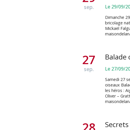
sep.
Le 29/09/2
Dimanche 29 
bricolage nat
Mickaël Falg
maisondelan
27
Balade 
sep.
Le 27/09/2
Samedi 27 se
oiseaux Bala
les héros : A
Oliver – Gra
maisondelan
28
Secrets