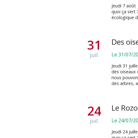
Jeudi 7 août 
quoi ça sert 
écologique d
31
Des ois
juil.
Le 31/07/2
Jeudi 31 juil
des oiseaux d
nous pouvons
des arbres, 
24
Le Roz
juil.
Le 24/07/2
Jeudi 24 juil
quoi ça sert 