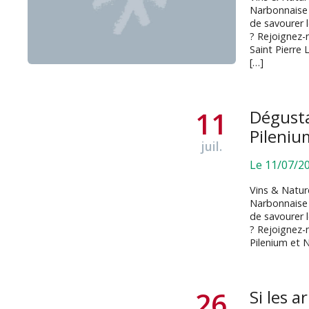
Narbonnaise 
de savourer 
? Rejoignez-
Saint Pierre
[…]
11
Dégusta
Pileniu
juil.
Le 11/07/2
Vins & Natur
Narbonnaise 
de savourer 
? Rejoignez-
Pilenium​ et
26
Si les 